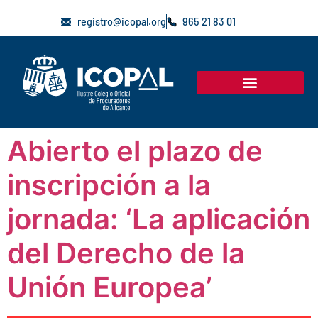
registro@icopal.org
965 21 83 01
Abierto el plazo de
inscripción a la
jornada: ‘La aplicación
del Derecho de la
Unión Europea’