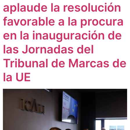
aplaude la resolución
favorable a la procura
en la inauguración de
las Jornadas del
Tribunal de Marcas de
la UE