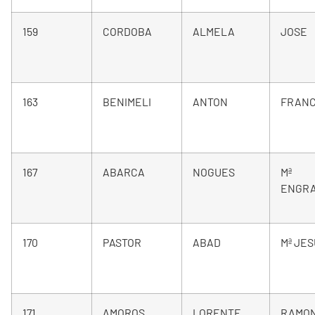
159
CORDOBA
ALMELA
JOSE
163
BENIMELI
ANTON
FRANC
167
ABARCA
NOGUES
Mª
ENGRA
170
PASTOR
ABAD
Mª JE
171
AMOROS
LORENTE
RAMO