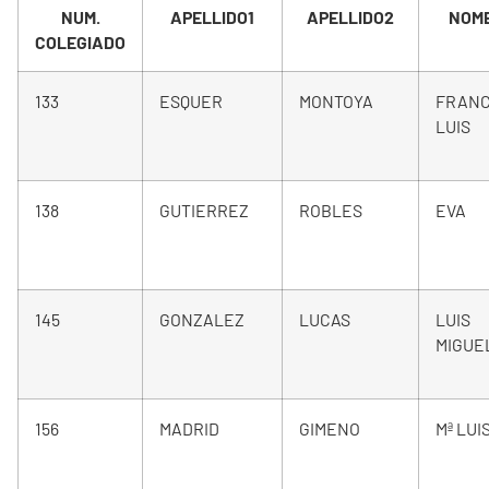
NUM.
APELLIDO1
APELLIDO2
NOM
COLEGIADO
133
ESQUER
MONTOYA
FRANC
LUIS
138
GUTIERREZ
ROBLES
EVA
145
GONZALEZ
LUCAS
LUIS
MIGUE
156
MADRID
GIMENO
Mª LUI