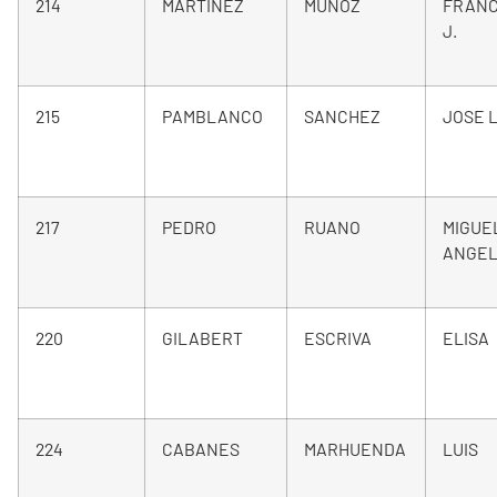
214
MARTINEZ
MUÑOZ
FRANC
J.
215
PAMBLANCO
SANCHEZ
JOSE L
217
PEDRO
RUANO
MIGUE
ANGE
220
GILABERT
ESCRIVA
ELISA
224
CABANES
MARHUENDA
LUIS