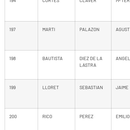
194
CORTES
CLAVER
Mª TE
197
MARTI
PALAZON
AGUST
198
BAUTISTA
DIEZ DE LA
ANGE
LASTRA
199
LLORET
SEBASTIAN
JAIME
200
RICO
PEREZ
EMILIO