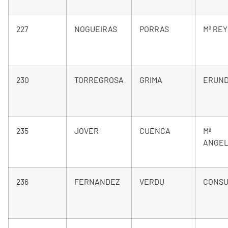
227
NOGUEIRAS
PORRAS
Mª RE
230
TORREGROSA
GRIMA
ERUND
235
JOVER
CUENCA
Mª
ANGE
236
FERNANDEZ
VERDU
CONS