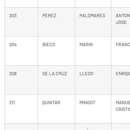
203
PEREZ
PALOMARES
ANTON
JOSE
204
BIECO
MARIN
FRANC
208
DE LA CRUZ
LLEDO
ENRIQ
211
QUINTAR
MINGOT
MANU
CRIST