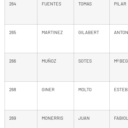
264
FUENTES
TOMAS
PILAR
265
MARTINEZ
GILABERT
ANTON
266
MUÑOZ
SOTES
Mª BE
268
GINER
MOLTO
ESTE
269
MONERRIS
JUAN
FABIO