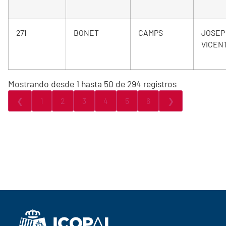
271
BONET
CAMPS
JOSEP
VICEN
Mostrando desde 1 hasta 50 de 294 registros
❮
1
2
3
4
5
6
❯