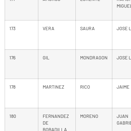
MIGUE
173
VERA
SAURA
JOSE L
176
GIL
MONDRAGON
JOSE L
178
MARTINEZ
RICO
JAIME
180
FERNANDEZ
MORENO
JUAN
DE
GABRI
BOBADILLA