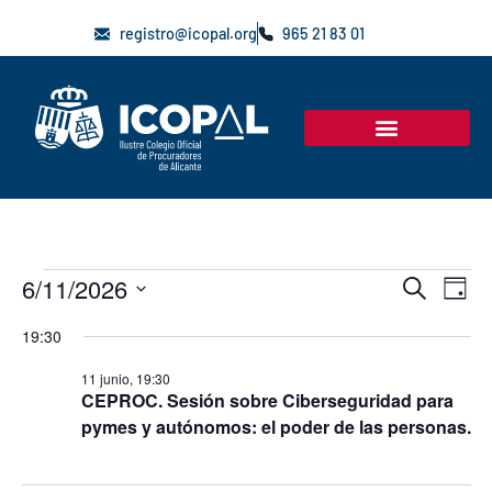
registro@icopal.org
965 21 83 01
Nav
Na
6/11/2026
Buscar
Día
de
Selecciona
la
de
19:30
vis
fecha.
de
11 junio, 19:30
bús
CEPROC. Sesión sobre Ciberseguridad para
Ev
pymes y autónomos: el poder de las personas.
y