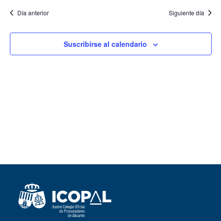
vist
Día anterior
Siguiente día
de
Suscribirse al calendario
Eve