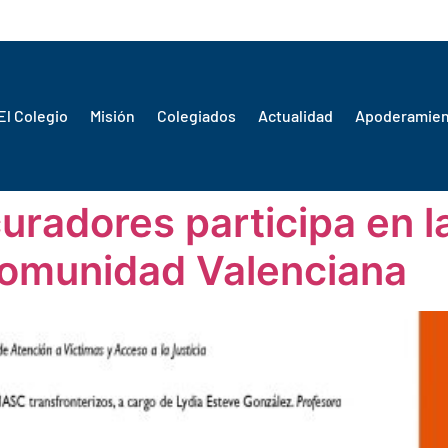
El Colegio
Misión
Colegiados
Actualidad
Apoderamie
uradores participa en l
Comunidad Valenciana