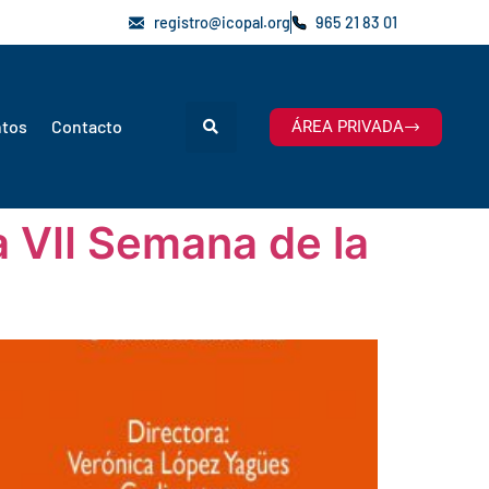
registro@icopal.org
965 21 83 01
ntos
Contacto
ÁREA PRIVADA
a VII Semana de la