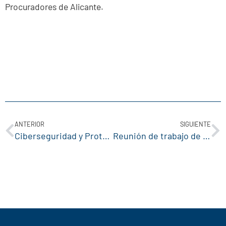
Procuradores de Alicante.
ANTERIOR
SIGUIENTE
Ciberseguridad y Protección de Datos
Reunión de trabajo de una representación de ICOPAL y el subdelegado de Gobierno de Alicante para establecer vías de colaboración