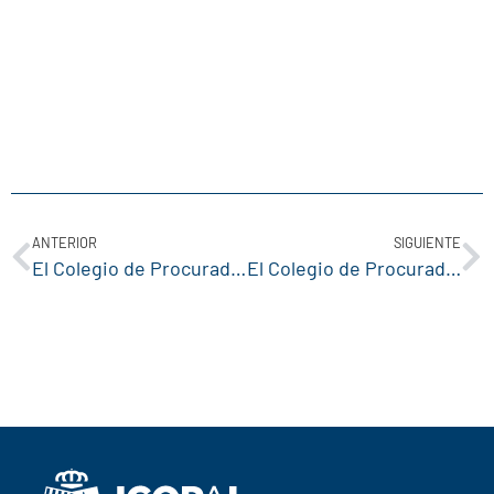
ANTERIOR
SIGUIENTE
El Colegio de Procuradores participa en la VII Semana de la Mediación de la Comunidad Valenciana
El Colegio de Procuradores de Alicante en el especial de colegios profesionales del Diario Información