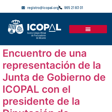
registro@icopal.org
965 21 83 01
Encuentro de una
representación de la
Junta de Gobierno de
ICOPAL con el
presidente de la